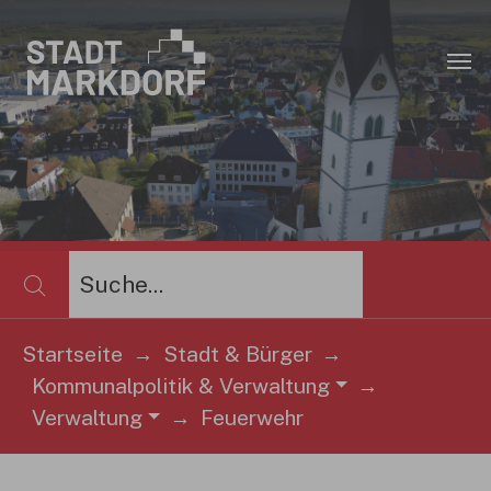
Zum Hauptinhalt springen
×
Startseite
Stadt & Bürger
Kommunalpolitik & Verwaltung
Sie sind hier:
Verwaltung
Feuerwehr