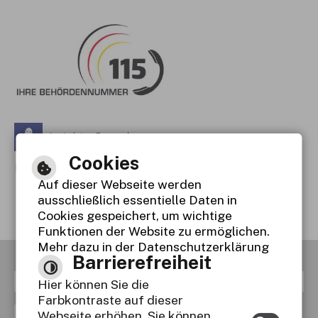
Leichte Sprache
Cookies
Gebärdensprache
Auf dieser Webseite werden
Barrierefreie Ansicht
ausschließlich essentielle Daten in
Cookies gespeichert, um wichtige
Funktionen der Website zu ermöglichen.
Mehr dazu in der Datenschutzerklärung
Barrierefreiheit
RSS
Inhaltsverzeichnis
Impressum
Hier können Sie die
Farbkontraste auf dieser
Datenschutzerklärung
Webseite erhöhen. Sie können