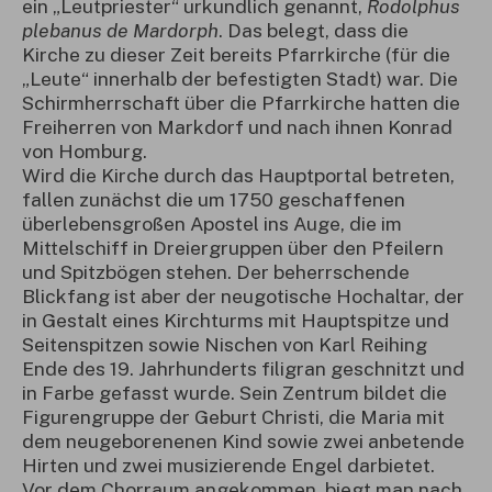
ein „Leutpriester“ urkundlich genannt,
Rodolphus
plebanus de Mardorph
. Das belegt, dass die
Kirche zu dieser Zeit bereits Pfarrkirche (für die
„Leute“ innerhalb der befestigten Stadt) war. Die
Schirmherrschaft über die Pfarrkirche hatten die
Freiherren von Markdorf und nach ihnen Konrad
von Homburg.
Wird die Kirche durch das Hauptportal betreten,
fallen zunächst die um 1750 geschaffenen
überlebensgroßen Apostel ins Auge, die im
Mittelschiff in Dreiergruppen über den Pfeilern
und Spitzbögen stehen. Der beherrschende
Blickfang ist aber der neugotische Hochaltar, der
in Gestalt eines Kirchturms mit Hauptspitze und
Seitenspitzen sowie Nischen von Karl Reihing
Ende des 19. Jahrhunderts filigran geschnitzt und
in Farbe gefasst wurde. Sein Zentrum bildet die
Figurengruppe der Geburt Christi, die Maria mit
dem neugeborenenen Kind sowie zwei anbetende
Hirten und zwei musizierende Engel darbietet.
Vor dem Chorraum angekommen, biegt man nach