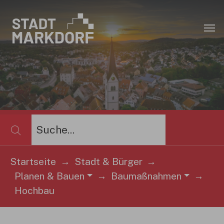
Zum Hauptinhalt springen
×
Startseite
Stadt & Bürger
Planen & Bauen
Baumaßnahmen
Sie sind hier:
Hochbau