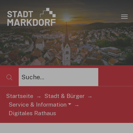
Zum Hauptinhalt springen
×
Startseite
Stadt & Bürger
Service & Information
Sie sind hier:
Digitales Rathaus