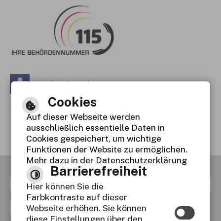
Leichte Sprache
Cookies
Gebärdensprache
Auf dieser Webseite werden
Barrierefreie Ansicht
ausschließlich essentielle Daten in
Cookies gespeichert, um wichtige
Funktionen der Website zu ermöglichen.
Mehr dazu in der Datenschutzerklärung
Barrierefreiheit
RSS
Inhaltsverzeichnis
Impressum
Hier können Sie die
Farbkontraste auf dieser
Datenschutzerklärung
Webseite erhöhen. Sie können
diese Einstellungen über den