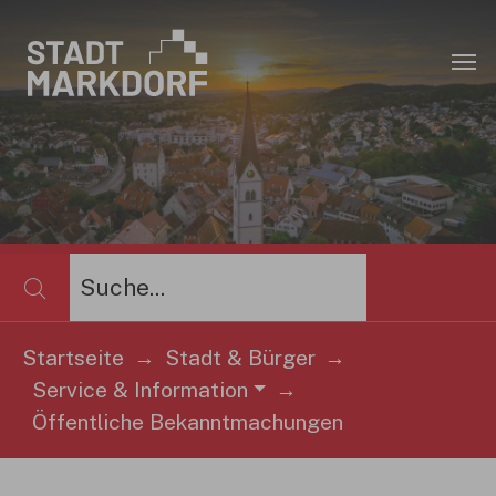
Zum Hauptinhalt springen
×
Startseite
Stadt & Bürger
Service & Information
Sie sind hier:
Öffentliche Bekanntmachungen