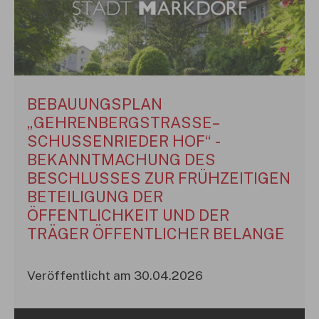
BEBAUUNGSPLAN
„GEHRENBERGSTRASSE–S
CHUSSENRIEDER HOF“ - B
EKANNTMACHUNG DES B
ESCHLUSSES ZUR FRÜHZEITIGEN B
ETEILIGUNG DER Ö
FFENTLICHKEIT UND DER T
RÄGER ÖFFENTLICHER BELANGE
Veröffentlicht am 30.04.2026