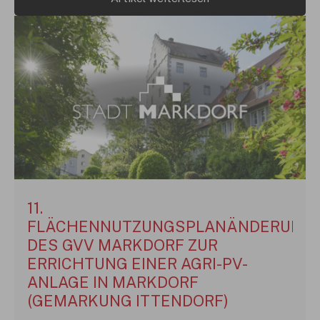
11.
FLÄCHENNUTZUNGSPLANÄNDERUNG
DES GVV MARKDORF ZUR
ERRICHTUNG EINER AGRI-PV-
ANLAGE IN MARKDORF
(GEMARKUNG ITTENDORF)