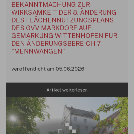
BEKANNTMACHUNG ZUR
WIRKSAMKEIT DER 8. ÄNDERUNG
DES FLÄCHENNUTZUNGSPLANS
DES GVV MARKDORF AUF
GEMARKUNG WITTENHOFEN FÜR
DEN ÄNDERUNGSBEREICH 7
"MENNWANGEN"
veröffentlicht am 05.06.2026
Artikel weiterlesen