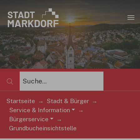
Zum Hauptinhalt springen
×
Startseite
Stadt & Bürger
Service & Information
Sie sind hier:
Bürgerservice
Grundbucheinsichtstelle