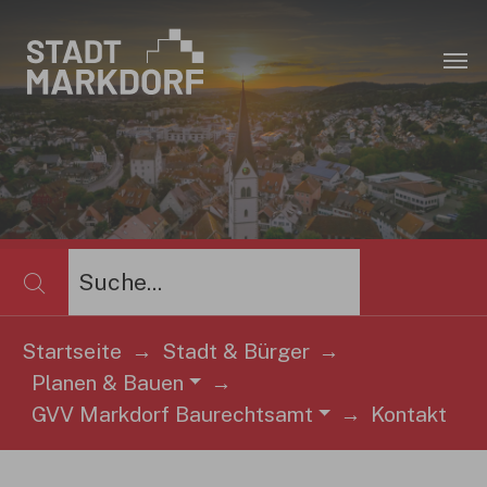
Zum Hauptinhalt springen
×
Startseite
Stadt & Bürger
Planen & Bauen
Sie sind hier:
GVV Markdorf Baurechtsamt
Kontakt