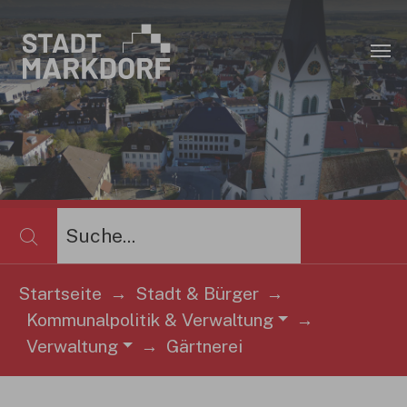
Zum Hauptinhalt springen
×
Startseite
Stadt & Bürger
Kommunalpolitik & Verwaltung
Sie sind hier:
Verwaltung
Gärtnerei