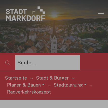
Zum Hauptinhalt springen
×
Startseite
Stadt & Bürger
Planen & Bauen
Stadtplanung
Sie sind hier:
Radverkehrskonzept