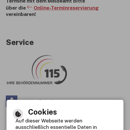
Termine mit dem Meldeamt bitte
über die
Online-Terminreservierung
vereinbaren!
Service
Leichte Sprache
Cookies
Gebärdensprache
Auf dieser Webseite werden
Barrierefreie Ansicht
ausschließlich essentielle Daten in