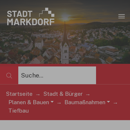
Zum Hauptinhalt springen
×
Startseite
Stadt & Bürger
Planen & Bauen
Baumaßnahmen
Sie sind hier:
Tiefbau