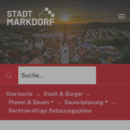
Zum Hauptinhalt springen
×
Startseite
Stadt & Bürger
Planen & Bauen
Bauleitplanung
Sie sind hier:
Rechtskräftige Bebauungspläne