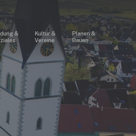
×
ldung &
Kultur &
Planen &
ziales
Vereine
Bauen