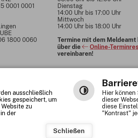
5 0001 0001
Dienstag
14:00 Uhr bis 17:00 Uhr
Mittwoch
lingen
14:00 Uhr bis 18:00 Uhr
1UBE
06 1800 0060
Termine mit dem Meldeamt 
über die
Online-Terminre
vereinbaren!
Barriere
den ausschließlich
Hier können 
okies gespeichert, um
dieser Webse
 Website zu
diese Einste
in der
"Kontrast" je
enschutzerklärung
Erklärung zur Barrierefreihei
Schließen