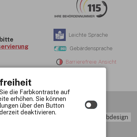
Leichte Sprache
bitte
servierung
Gebärdensprache
Barrierefreie Ansicht
freiheit
Sie die Farbkontraste auf
ite erhöhen. Sie können
llungen über den Button
derzeit deaktivieren.
t
Navigationshilfe
Responsive Webdesign