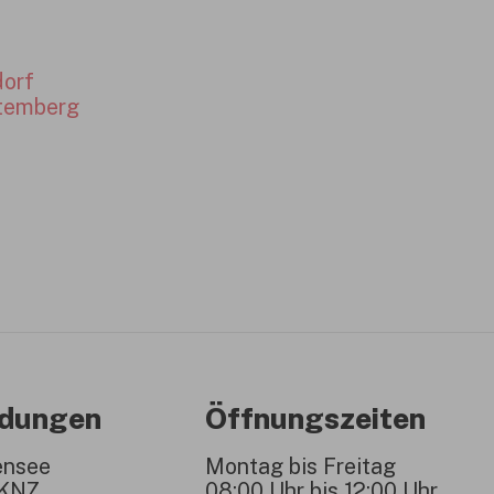
dorf
temberg
ndungen
Öffnungszeiten
ensee
Montag bis Freitag
1KNZ
08:00 Uhr bis 12:00 Uhr