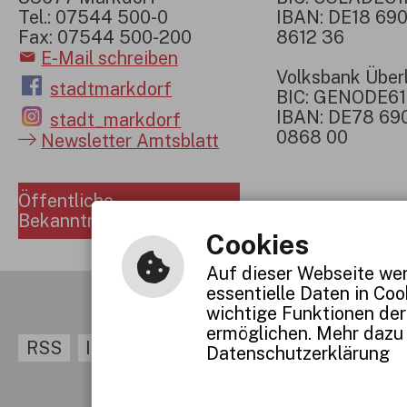
Tel.: 07544 500-0
IBAN: DE18 690
Fax: 07544 500-200
8612 36
E-Mail schreiben
Volksbank Über
stadtmarkdorf
BIC: GENODE6
IBAN: DE78 69
stadt_markdorf
0868 00
Newsletter Amtsblatt
Öffentliche
Bekanntmachungen
Cookies
Auf dieser Webseite wer
essentielle Daten in Co
wichtige Funktionen der
ermöglichen. Mehr dazu 
RSS
Inhaltsverzeichnis
Impressum
Dat
Datenschutzerklärung