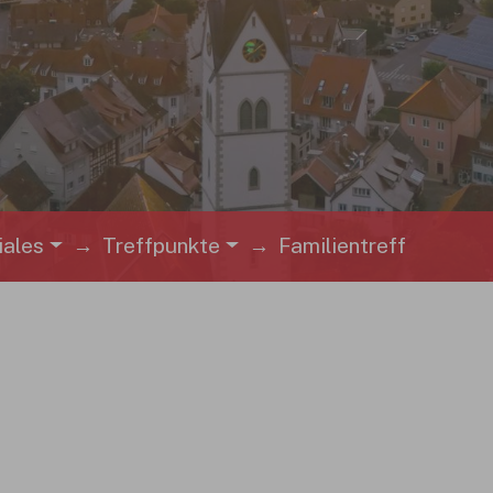
iales
Treffpunkte
Familientreff