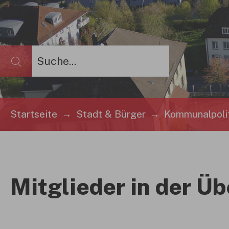
Sie sind hier:
Startseite
Stadt & Bürger
Kommunalpolit
Mitglieder in der Üb