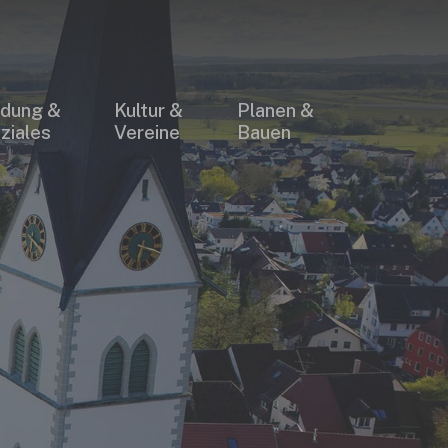
×
ldung &
Kultur &
Planen &
ziales
Vereine
Bauen