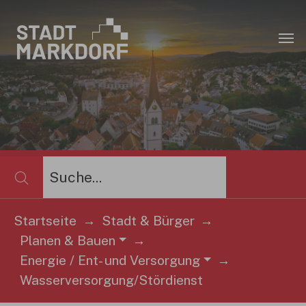
Zum Hauptinhalt springen
×
Startseite
Stadt & Bürger
Planen & Bauen
Sie sind hier:
Energie / Ent- und Versorgung
Wasserversorgung/Stördienst