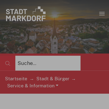
Zum Hauptinhalt springen
×
Startseite
Stadt & Bürger
Sie sind hier:
Service & Information