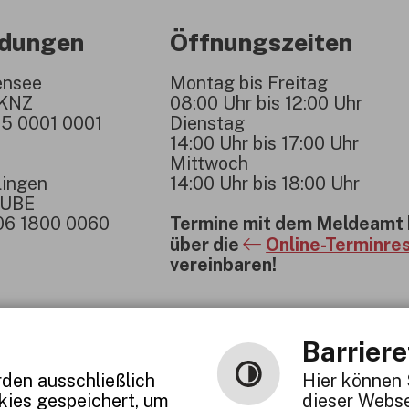
ndungen
Öffnungszeiten
ensee
Montag bis Freitag
1KNZ
08:00 Uhr bis 12:00 Uhr
5 0001 0001
Dienstag
14:00 Uhr bis 17:00 Uhr
Mittwoch
lingen
14:00 Uhr bis 18:00 Uhr
1UBE
06 1800 0060
Termine mit dem Meldeamt 
über die
Online-Terminre
vereinbaren!
Barriere
den ausschließlich
Hier können 
okies gespeichert, um
dieser Webse