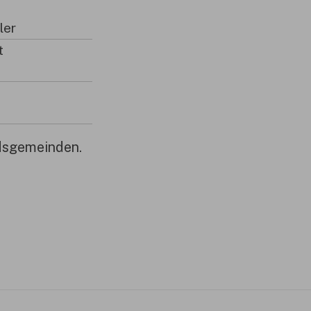
ler
t
dsgemeinden.