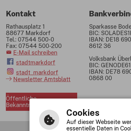
Kontakt
Bankverbi
Rathausplatz 1
Sparkasse Bod
88677 Markdorf
BIC: SOLADES
Tel.: 07544 500-0
IBAN: DE18 690
Fax: 07544 500-200
8612 36
E-Mail schreiben
Volksbank Über
stadtmarkdorf
BIC: GENODE6
IBAN: DE78 69
stadt_markdorf
0868 00
Newsletter Amtsblatt
Öffentliche
Bekanntmachungen
Cookies
Auf dieser Webseite wer
essentielle Daten in Co