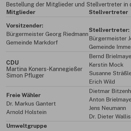
Bestellung der Mitglieder und Stellvertreter 
Mitglieder
Stellvertreter
Vorsitzender:
Stellvertreter:
Bürgermeister Georg Riedmann
Bürgermeister 
Gemeinde Markdorf
Gemeinde Imme
Bernd Brielmaye
CDU
Kerstin Mock
Martina Koners-Kannegießer
Susanne Sträßl
Simon Pfluger
Erich Wild
Dietmar Bitzenh
Freie Wähler
Anton Brielmay
Dr. Markus Gantert
Jens Neumann
Arnold Holstein
Dr. Dieter Walli
Umweltgruppe