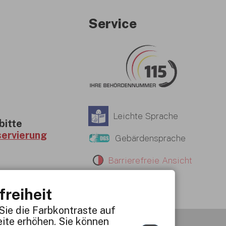
Service
Leichte Sprache
bitte
servierung
Gebärdensprache
Barrierefreie Ansicht
freiheit
Sie die Farbkontraste auf
ite erhöhen. Sie können