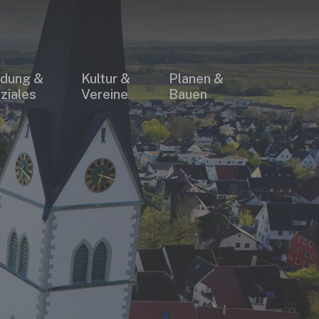
×
ldung &
Kultur &
Planen &
ziales
Vereine
Bauen