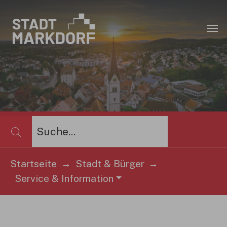
Zum Hauptinhalt springen
×
Startseite
Stadt & Bürger
Sie sind hier:
Service & Information