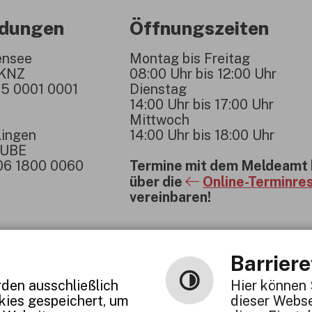
ndungen
Öffnungszeiten
ensee
Montag bis Freitag
1KNZ
08:00 Uhr bis 12:00 Uhr
5 0001 0001
Dienstag
14:00 Uhr bis 17:00 Uhr
Mittwoch
lingen
14:00 Uhr bis 18:00 Uhr
1UBE
06 1800 0060
Termine mit dem Meldeamt 
über die
Online-Terminre
vereinbaren!
Barriere
den ausschließlich
Hier können 
okies gespeichert, um
dieser Webse