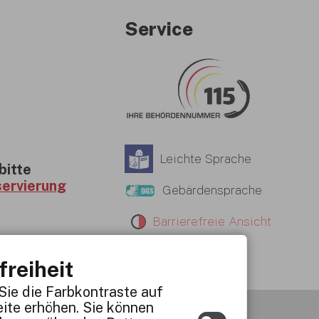
Service
Leichte Sprache
bitte
servierung
Gebärdensprache
Barrierefreie Ansicht
freiheit
Sie die Farbkontraste auf
ite erhöhen. Sie können