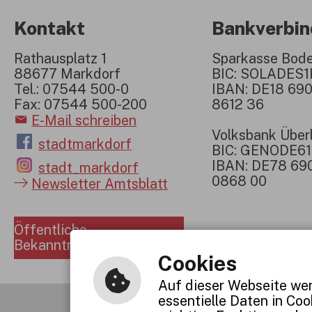
Kontakt
Bankverbi
Rathausplatz 1
Sparkasse Bod
88677 Markdorf
BIC: SOLADES
Tel.: 07544 500-0
IBAN: DE18 690
Fax: 07544 500-200
8612 36
E-Mail schreiben
Volksbank Über
stadtmarkdorf
BIC: GENODE6
IBAN: DE78 69
stadt_markdorf
0868 00
Newsletter Amtsblatt
Öffentliche
Bekanntmachungen
Cookies
Auf dieser Webseite wer
essentielle Daten in Co