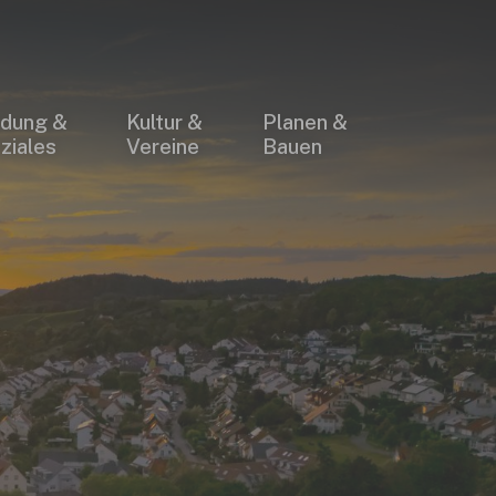
×
ldung &
Kultur &
Planen &
ziales
Vereine
Bauen