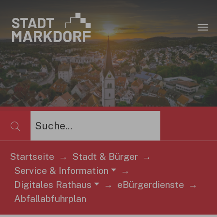
Zum Hauptinhalt springen
×
Startseite
Stadt & Bürger
Service & Information
Sie sind hier:
Digitales Rathaus
eBürgerdienste
Abfallabfuhrplan