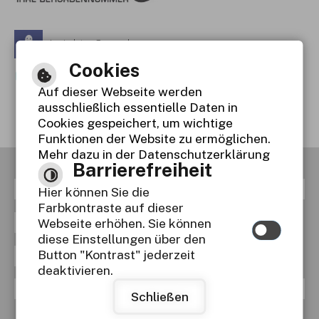
Leichte Sprache
Cookies
Gebärdensprache
Auf dieser Webseite werden
Barrierefreie Ansicht
ausschließlich essentielle Daten in
Cookies gespeichert, um wichtige
Funktionen der Website zu ermöglichen.
Mehr dazu in der Datenschutzerklärung
Barrierefreiheit
RSS
Inhaltsverzeichnis
Impressum
Hier können Sie die
Farbkontraste auf dieser
Datenschutzerklärung
Webseite erhöhen. Sie können
diese Einstellungen über den
Button "Kontrast" jederzeit
Erklärung zur Barrierefreiheit
deaktivieren.
Navigationshilfe
Responsive Webdesign
Schließen