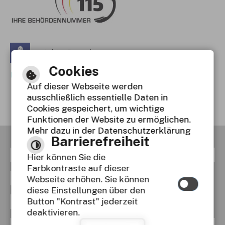
Leichte Sprache
Cookies
Gebärdensprache
Auf dieser Webseite werden
Barrierefreie Ansicht
ausschließlich essentielle Daten in
Cookies gespeichert, um wichtige
Funktionen der Website zu ermöglichen.
Mehr dazu in der Datenschutzerklärung
Barrierefreiheit
RSS
Inhaltsverzeichnis
Impressum
Hier können Sie die
Farbkontraste auf dieser
Datenschutzerklärung
Webseite erhöhen. Sie können
diese Einstellungen über den
Button "Kontrast" jederzeit
Erklärung zur Barrierefreiheit
deaktivieren.
Navigationshilfe
Responsive Webdesign