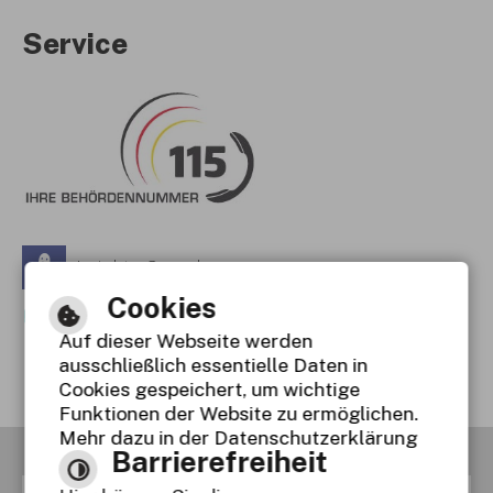
Service
Leichte Sprache
Cookies
Gebärdensprache
Auf dieser Webseite werden
Barrierefreie Ansicht
ausschließlich essentielle Daten in
Cookies gespeichert, um wichtige
Funktionen der Website zu ermöglichen.
Mehr dazu in der Datenschutzerklärung
Barrierefreiheit
RSS
Inhaltsverzeichnis
Impressum