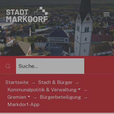
Zum Hauptinhalt springen
×
Startseite
Stadt & Bürger
Kommunalpolitik & Verwaltung
Sie sind hier:
Gremien
Bürgerbeteiligung
Markdorf-App