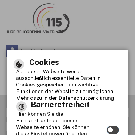
Leichte Sprache
Cookies
Gebärdensprache
Auf dieser Webseite werden
Barrierefreie Ansicht
ausschließlich essentielle Daten in
Cookies gespeichert, um wichtige
Funktionen der Website zu ermöglichen.
Mehr dazu in der Datenschutzerklärung
Barrierefreiheit
RSS
Inhaltsverzeichnis
Impressum
Hier können Sie die
Farbkontraste auf dieser
Datenschutzerklärung
Webseite erhöhen. Sie können
diese Einstellungen über den