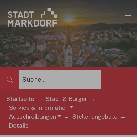
Zum Hauptinhalt springen
×
Startseite
Stadt & Bürger
Service & Information
Sie sind hier:
Ausschreibungen
Stellenangebote
Details